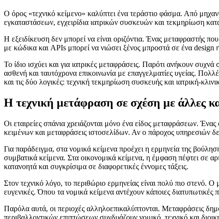
Ο όρος «τεχνικό κείμενο» καλύπτει ένα τεράστιο φάσμα. Από μηχανο
εγκαταστάσεων, εγχειρίδια ιατρικών συσκευών και τεκμηρίωση κα
Η εξειδίκευση δεν μπορεί να είναι οριζόντια. Ένας μεταφραστής πο
με κώδικα και APIs μπορεί να νιώσει ξένος μπροστά σε ένα design
Το ίδιο ισχύει και για ιατρικές μεταφράσεις. Παρότι ανήκουν συχνά
ασθενή και ταυτόχρονα επικοινωνία με επαγγελματίες υγείας. Πολλ
και τις δύο λογικές: τεχνική τεκμηρίωση συσκευής και ιατρική-κλινι
Η τεχνική μετάφραση σε σχέση με άλλες κ
Οι εταιρείες σπάνια χρειάζονται μόνο ένα είδος μεταφράσεων. Ένας
κειμένων και μεταφράσεις ιστοσελίδων. Αν ο πάροχος υπηρεσιών δεν
Για παράδειγμα, στα νομικά κείμενα προέχει η ερμηνεία της βούλη
συμβατικά κείμενα. Στα οικονομικά κείμενα, η έμφαση πέφτει σε αριθ
κατανοητά και συγκρίσιμα σε διαφορετικές έννομες τάξεις.
Στον τεχνικό λόγο, το περιθώριο ερμηνείας είναι πολύ πιο στενό. 
ευγενικές. Όπου τα νομικά κείμενα αντέχουν κάποιες διατυπωτικές π
Παρόλα αυτά, οι περιοχές αλληλοεπικαλύπτονται. Μεταφράσεις δημ
περιβαλλοντικών επιπτώσεων συνδυάζουν νομικό, τεχνικό και διοικη