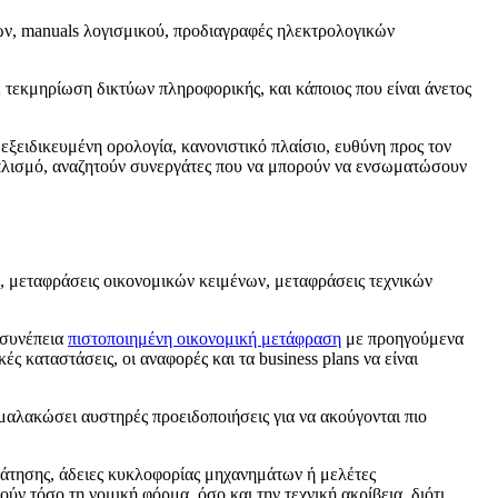
κών, manuals λογισμικού, προδιαγραφές ηλεκτρολογικών
ε τεκμηρίωση δικτύων πληροφορικής, και κάποιος που είναι άνετος
 εξειδικευμένη ορολογία, κανονιστικό πλαίσιο, ευθύνη προς τον
εξοπλισμό, αναζητούν συνεργάτες που να μπορούν να ενσωματώσουν
ν, μεταφράσεις οικονομικών κειμένων, μεταφράσεις τεχνικών
 συνέπεια
πιστοποιημένη οικονομική μετάφραση
με προηγούμενα
ς καταστάσεις, οι αναφορές και τα business plans να είναι
 μαλακώσει αυστηρές προειδοποιήσεις για να ακούγονται πιο
άτησης, άδειες κυκλοφορίας μηχανημάτων ή μελέτες
ύν τόσο τη νομική φόρμα, όσο και την τεχνική ακρίβεια, διότι