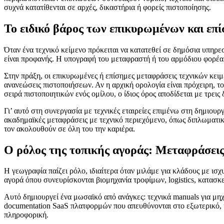
συχνά κατατίθενται σε αρχές, δικαστήρια ή φορείς πιστοποίησης.
Το ειδικό βάρος των επικυρωμένων και ε
Όταν ένα τεχνικό κείμενο πρόκειται να κατατεθεί σε δημόσια υπηρε
είναι προφανής. Η υπογραφή του μεταφραστή ή του αρμόδιου φορέα 
Στην πράξη, οι επικυρωμένες ή επίσημες μεταφράσεις τεχνικών κει
ανανεώσεις πιστοποιήσεων. Αν η αρχική ορολογία είναι πρόχειρη, τ
σειρά πιστοποιητικών ενός ομίλου, ο ίδιος όρος αποδίδεται με τρει
Γι’ αυτό στη συνεργασία με τεχνικές εταιρείες επιμένω στη δημιου
ακαδημαϊκές μεταφράσεις με τεχνικό περιεχόμενο, όπως διπλωματικέ
τον ακολουθούν σε όλη του την καριέρα.
Ο ρόλος της τοπικής αγοράς: Μεταφράσεις
Η γεωγραφία παίζει ρόλο, ιδιαίτερα όταν μιλάμε για κλάδους με ισ
αγορά όπου συνευρίσκονται βιομηχανία τροφίμων, logistics, κατασκε
Αυτό δημιουργεί ένα μωσαϊκό από ανάγκες: τεχνικά manuals για μηχ
documentation SaaS πλατφορμών που απευθύνονται στο εξωτερικό,
πληροφορική.