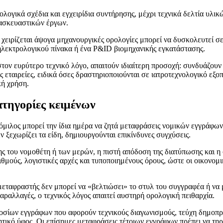
λογικά σχέδια και εγχειρίδια συντήρησης, μέχρι τεχνικά δελτία υλι
τασκευαστικών έργων.
υ χειρίζεται άψογα μηχανουργικές ορολογίες μπορεί να δυσκολευτεί σ
 ηλεκτρολογικού πίνακα ή ένα P&ID βιομηχανικής εγκατάστασης.
 στον ευρύτερο τεχνικό λόγο, απαιτούν ιδιαίτερη προσοχή: συνδυάζουν
ές εταιρείες, ειδικά όσες δραστηριοποιούνται σε ιατροτεχνολογικό 
κή χρήση.
ατηγορίες κειμένων
 όμιλος μπορεί την ίδια ημέρα να ζητά μεταφράσεις νομικών εγγράφω
 ξεχωρίζει τα είδη, δημιουργούνται επικίνδυνες συγχύσεις.
σης του νομοθέτη ή των μερών, η πιστή απόδοση της διατύπωσης και η
μούς, λογιστικές αρχές και τυποποιημένους όρους, ώστε οι οικονομικέ
Ο μεταφραστής δεν μπορεί να «βελτιώσει» το στυλ του συγγραφέα ή να
αραλλαγές, ο τεχνικός λόγος απαιτεί αυστηρή ορολογική πειθαρχία.
οσίων εγγράφων που αφορούν τεχνικούς διαγωνισμούς, τεύχη δημοπρ
τικό ύφος. Οι επίσημες μεταφράσεις τέτοιων εγγράφων πρέπει να τηρο