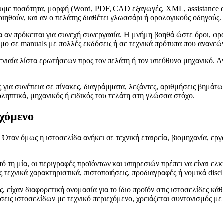
υμε ποσότητα, μορφή (Word, PDF, CAD εξαγωγές, XML, assistance da
οιηθούν, και αν ο πελάτης διαθέτει γλωσσάρι ή ορολογικούς οδηγούς.
α αν πρόκειται για συνεχή συνεργασία. Η μνήμη βοηθά ώστε όροι, φρά
σιμο σε manuals με πολλές εκδόσεις ή σε τεχνικά πρότυπα που ανανεώ
νιαία λίστα ερωτήσεων προς τον πελάτη ή τον υπεύθυνο μηχανικό. Αν
ος για συνέπεια σε πίνακες, διαγράμματα, λεζάντες, αριθμήσεις βημάτω
τοληπτικά, μηχανικός ή ειδικός του πελάτη στη γλώσσα στόχο.
εχόμενο
ταν όμως η ιστοσελίδα ανήκει σε τεχνική εταιρεία, βιομηχανία, εργο
ό τη μία, οι περιγραφές προϊόντων και υπηρεσιών πρέπει να είναι ελ
τεχνικά χαρακτηριστικά, πιστοποιήσεις, προδιαγραφές ή νομικά discl
ς, είχαν διαφορετική ονομασία για το ίδιο προϊόν στις ιστοσελίδες 
σεις ιστοσελίδων με τεχνικό περιεχόμενο, χρειάζεται συντονισμός με