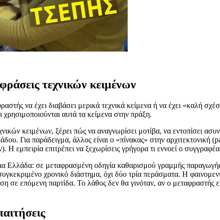
ταφράσεις τεχνικών κειμένων
φραστής να έχει διαβάσει μερικά τεχνικά κείμενα ή να έχει «καλή σχέ
ι χρησιμοποιούνται αυτά τα κείμενα στην πράξη.
νικών κειμένων, ξέρει πώς να αναγνωρίσει μοτίβα, να εντοπίσει ασυν
άδου. Για παράδειγμα, άλλος είναι ο «πίνακας» στην αρχιτεκτονική (p
 Η εμπειρία επιτρέπει να ξεχωρίσεις γρήγορα τι εννοεί ο συγγραφέας
ια Ελλάδα: σε μεταφρασμένη οδηγία καθαρισμού γραμμής παραγωγής,
 συγκεκριμένο χρονικό διάστημα, όχι δύο τρία περάσματα. Η φαινομε
ε επόμενη παρτίδα. Το λάθος δεν θα γινόταν, αν ο μεταφραστής είχε
παιτήσεις