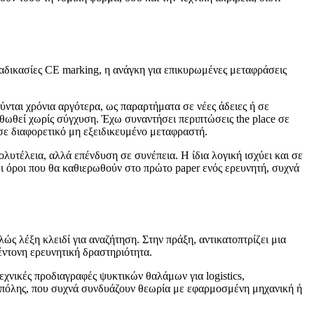
ιαδικασίες CE marking, η ανάγκη για επικυρωμένες μεταφράσεις
νται χρόνια αργότερα, ως παραρτήματα σε νέες άδειες ή σε
ρθωθεί χωρίς σύγχυση. Έχω συναντήσει περιπτώσεις the place σε
 σε διαφορετικό μη εξειδικευμένο μεταφραστή.
λυτέλεια, αλλά επένδυση σε συνέπεια. Η ίδια λογική ισχύει και σε
Οι όροι που θα καθιερωθούν στο πρώτο paper ενός ερευνητή, συχνά
ς λέξη κλειδί για αναζήτηση. Στην πράξη, αντικατοπτρίζει μια
 έντονη ερευνητική δραστηριότητα.
εχνικές προδιαγραφές ψυκτικών θαλάμων για logistics,
 πόλης, που συχνά συνδυάζουν θεωρία με εφαρμοσμένη μηχανική ή