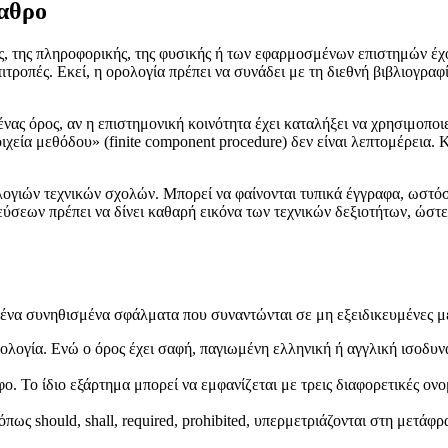
βαθρο
, της πληροφορικής, της φυσικής ή των εφαρμοσμένων επιστημών έχουν
πιτροπές. Εκεί, η ορολογία πρέπει να συνάδει με τη διεθνή βιβλιογραφ
ένας όρος, αν η επιστημονική κοινότητα έχει καταλήξει να χρησιμοποιε
εία μεθόδου» (finite component procedure) δεν είναι λεπτομέρεια. Κ
ολογιών τεχνικών σχολών. Μπορεί να φαίνονται τυπικά έγγραφα, ωστό
σεων πρέπει να δίνει καθαρή εικόνα των τεχνικών δεξιοτήτων, ώστε 
σμένα συνηθισμένα σφάλματα που συναντώνται σε μη εξειδικευμένες μ
λογία. Ενώ ο όρος έχει σαφή, παγιωμένη ελληνική ή αγγλική ισοδυνα
ο. Το ίδιο εξάρτημα μπορεί να εμφανίζεται με τρεις διαφορετικές ον
ς should, shall, required, prohibited, υπερμετριάζονται στη μετάφρ