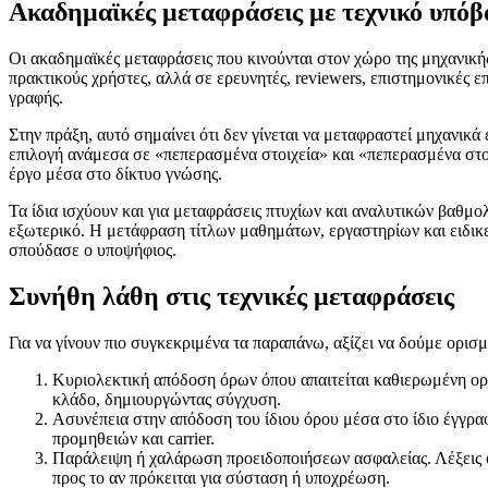
Ακαδημαϊκές μεταφράσεις με τεχνικό υπό
Οι ακαδημαϊκές μεταφράσεις που κινούνται στον χώρο της μηχανικής
πρακτικούς χρήστες, αλλά σε ερευνητές, reviewers, επιστημονικές ε
γραφής.
Στην πράξη, αυτό σημαίνει ότι δεν γίνεται να μεταφραστεί μηχανικά 
επιλογή ανάμεσα σε «πεπερασμένα στοιχεία» και «πεπερασμένα στοιχ
έργο μέσα στο δίκτυο γνώσης.
Τα ίδια ισχύουν και για μεταφράσεις πτυχίων και αναλυτικών βαθμ
εξωτερικό. Η μετάφραση τίτλων μαθημάτων, εργαστηρίων και ειδικεύ
σπούδασε ο υποψήφιος.
Συνήθη λάθη στις τεχνικές μεταφράσεις
Για να γίνουν πιο συγκεκριμένα τα παραπάνω, αξίζει να δούμε ορι
Κυριολεκτική απόδοση όρων όπου απαιτείται καθιερωμένη ορο
κλάδο, δημιουργώντας σύγχυση.
Ασυνέπεια στην απόδοση του ίδιου όρου μέσα στο ίδιο έγγραφ
προμηθειών και carrier.
Παράλειψη ή χαλάρωση προειδοποιήσεων ασφαλείας. Λέξεις όπω
προς το αν πρόκειται για σύσταση ή υποχρέωση.