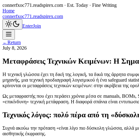
connerfxoc771.readspirex.com
· Est. Today · Fine Writing
Home
connerfxoc771.readspirex.com
Enter
Join
←
Return
July 8, 2026
Μεταφράσεις Τεχνικών Κειμένων: Η Σημασ
Η τεχνική γλώσσα έχει τη δική της λογική, τα δικά της άρρητα συμφ
μηχανής, μια τεχνική προδιαγραφή λογισμικού ή ένα safeguard stati
κρίνονται οι μεταφράσεις τεχνικών κειμένων: στην ακρίβεια της ορο
Ως μεταφραστής που έχει περάσει χρόνια μέσα σε manuals, BOMs, 
«επικίνδυνη» τεχνική μετάφραση. Η διαφορά σπάνια είναι εντυπωσι
Τεχνικός λόγος: πολύ πέρα από τη «δύσκο
Συχνά ακούω την πρόταση «είναι λίγο πιο δύσκολη γλώσσα, αλλά μετά
αισθητικής έκφρασης.