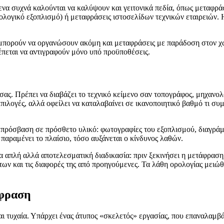
ίμενα συχνά καλούνται να καλύψουν και γειτονικά πεδία, όπως μεταφρά
χνολογικό εξοπλισμό) ή μεταφράσεις ιστοσελίδων τεχνικών εταιρειών. 
υ μπορούν να οργανώσουν ακόμη και μεταφράσεις με παράδοση στον χώρ
πεται να αντιγραφούν μόνο υπό προϋποθέσεις.
»
ας. Πρέπει να διαβάζει το τεχνικό κείμενο σαν τοπογράφος, μηχανολ
ς επιλογές, αλλά οφείλει να καταλαβαίνει σε ικανοποιητικό βαθμό τι συ
ι πρόσβαση σε πρόσθετο υλικό: φωτογραφίες του εξοπλισμού, διαγρά
 παραμένει το πλαίσιο, τόσο αυξάνεται ο κίνδυνος λαθών.
α απλή αλλά αποτελεσματική διαδικασία: πριν ξεκινήσει η μετάφραση
ντων και τις διαφορές της από προηγούμενες. Τα λάθη ορολογίας μειώ
άφραση
ναι τυχαία. Υπάρχει ένας άτυπος «σκελετός» εργασίας, που επαναλαμβ