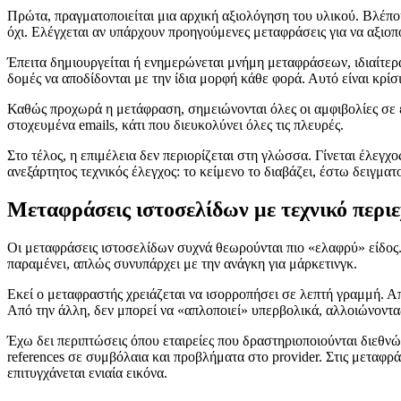
Πρώτα, πραγματοποιείται μια αρχική αξιολόγηση του υλικού. Βλέπο
όχι. Ελέγχεται αν υπάρχουν προηγούμενες μεταφράσεις για να αξιοπ
Έπειτα δημιουργείται ή ενημερώνεται μνήμη μεταφράσεων, ιδιαίτερ
δομές να αποδίδονται με την ίδια μορφή κάθε φορά. Αυτό είναι κρί
Καθώς προχωρά η μετάφραση, σημειώνονται όλες οι αμφιβολίες σε ε
στοχευμένα emails, κάτι που διευκολύνει όλες τις πλευρές.
Στο τέλος, η επιμέλεια δεν περιορίζεται στη γλώσσα. Γίνεται έλεγχ
ανεξάρτητος τεχνικός έλεγχος: το κείμενο το διαβάζει, έστω δειγμα
Μεταφράσεις ιστοσελίδων με τεχνικό περι
Οι μεταφράσεις ιστοσελίδων συχνά θεωρούνται πιο «ελαφρύ» είδος. Ό
παραμένει, απλώς συνυπάρχει με την ανάγκη για μάρκετινγκ.
Εκεί ο μεταφραστής χρειάζεται να ισορροπήσει σε λεπτή γραμμή. Απ
Από την άλλη, δεν μπορεί να «απλοποιεί» υπερβολικά, αλλοιώνοντας 
Έχω δει περιπτώσεις όπου εταιρείες που δραστηριοποιούνται διεθνώ
references σε συμβόλαια και προβλήματα στο provider. Στις μεταφρά
επιτυγχάνεται ενιαία εικόνα.