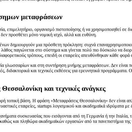
πίσημων μεταφράσεων
σία, επιμελητήριο, οργανισμό πιστοποίησης ή να χρησιμοποιηθεί σε δ
δεν προσθέτει μόνο νομική ισχύ, αλλά και ευθύνη.
μένων δημιουργούν μια πρόσθετη πρόκληση: συχνά επαναχρησιμοποιού
ο λάθος παγιώνεται στο σύστημα και γίνεται πολύ πιο δύσκολο να διο
ς διαφορετικούς τρόπους, επειδή οι εταιρείες απευθύνθηκαν κάθε φορά
ργία γλωσσαρίων και στη συντήρηση μνήμης μεταφράσεων. Δεν είναι πο
ς, διδακτορικά και τεχνικές εκθέσεις για ερευνητικά προγράμματα. 
 Θεσσαλονίκη και τεχνικές ανάγκες
χυρή τοπική βάση. Η φράση «Μεταφράσεις Θεσσαλονίκη» δεν είναι απλώ
υαστικές εταιρείες, startups λογισμικού και ακαδημαϊκά ιδρύματα με
ανήματα συσκευασίας που εισάγονται από τη Γερμανία ή την Ιταλία, τ
 καθώς και πληθώρα ακαδημαϊκών εργασιών από τα πανεπιστήμια της