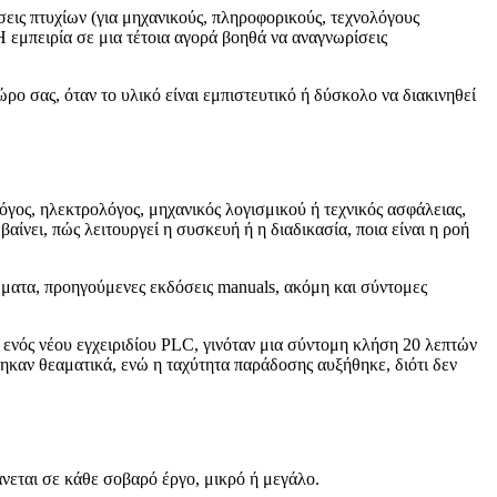
σεις πτυχίων (για μηχανικούς, πληροφορικούς, τεχνολόγους
Η εμπειρία σε μια τέτοια αγορά βοηθά να αναγνωρίσεις
ο σας, όταν το υλικό είναι εμπιστευτικό ή δύσκολο να διακινηθεί
όγος, ηλεκτρολόγος, μηχανικός λογισμικού ή τεχνικός ασφάλειας,
μβαίνει, πώς λειτουργεί η συσκευή ή η διαδικασία, ποια είναι η ροή
μματα, προηγούμενες εκδόσεις manuals, ακόμη και σύντομες
 ενός νέου εγχειριδίου PLC, γινόταν μια σύντομη κλήση 20 λεπτών
θηκαν θεαματικά, ενώ η ταχύτητα παράδοσης αυξήθηκε, διότι δεν
άνεται σε κάθε σοβαρό έργο, μικρό ή μεγάλο.